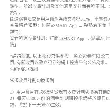
敬請留意：以上收費標準只適用於個人客戶，實際
類型、所選收費計劃及其他適用安排而有所不同。
為準。
開通演算法交易用戶傭金為成交金額0.1%，平臺費
查看賬戶類型：打開uSMART App → 點擊右下
詳情」
查看所選收費計劃：打開uSMART App → 點擊左上
情」
*謹請注意, 以上收費只供參考，盈立證券有限公
費, 有關收費以盈立證券的網上投資平台公佈為准。
^標準客戶適用
常規收費計劃切換規則
1）用戶每月有1次機會從現有收費計劃切換為其他
2）每天08:00之前的佣金計劃轉換申請將於即日08:
請，將於下一天08:00生效。