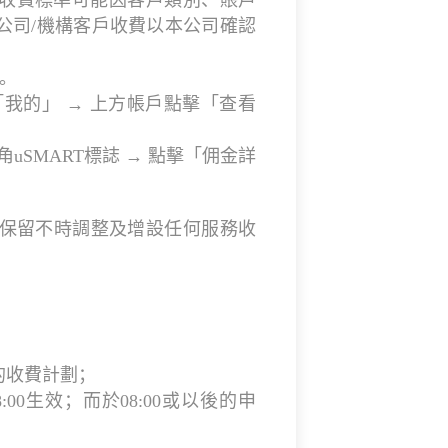
收費標準可能因客戶類別、賬戶
公司/機構客戶收費以本公司確認
0。
角「我的」 → 上方帳戶點擊「查看
角uSMART標誌 → 點擊「佣金詳
司保留不時調整及增設任何服務收
的收費計劃；
00生效；而於08:00或以後的申