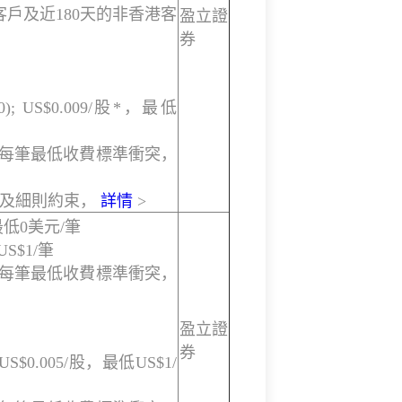
戶及近180天的非香港客
盈立證
券
0); US$0.009/股*，最低
與每筆最低收費標準衝突，
款及細則約束，
詳情
>
低0美元/筆
S$1/筆
與每筆最低收費標準衝突，
盈立證
券
;US$0.005/股，最低US$1/