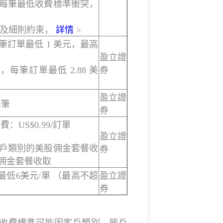
與每筆最低收費標準衝突，
款及細則約束，
詳情
>
每筆訂單最低 1 美元，最高
盈立證
，每筆訂單最低 2.88 美
券
盈立證
每筆
券
：US$0.99/訂單
盈立證
賬戶類別的美股佣金套餐收
券
佣金套餐收取
股 最低6美元/單 （最高不超
盈立證
券