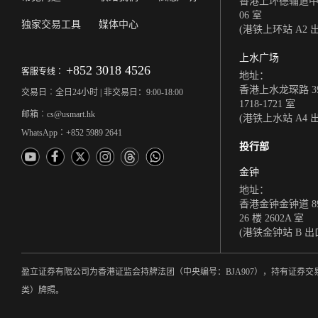
香港上环德辅道中 308
06 室
独家交易工具
媒体中心
(港铁上环站 A2 
上水广场
+852 3018 4526
客服专线︰
地址：
香港上水龙琛路 39
交易日︰全日24小时 | 非交易日：9:00-18:00
1718-1721 室
邮箱︰cs@usmart.hk
(港铁上水站 A4 
WhatsApp︰+852 5989 2641
投行部
金钟
地址：
香港金钟金钟道 8
26 楼 2602A 室
(港铁金钟站 B 出
盈立证券有限公司为香港证监会持牌法团（中央编号：BJA907），持有证
类）牌照。