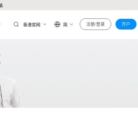
慎
于
注册/登录
开户
香港官网
简