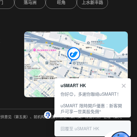
门
落马洲
旺角
上水新丰路
室
uSMART HK
你好😊，多謝你聯絡uSMART！
uSMART 限時開戶優惠︰新客開
戶可享一世美股免佣^
约提供意见（第五类）、就机构融资提供意见（第六类）及提供资产管理（第九
回覆至 uSMART HK